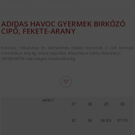
ADIDAS HAVOC GYERMEK BIRKÓZÓ
CIPŐ, FEKETE-ARANY
Könnyű, robusztus és kényelmes műbőr bevonat, 3 csík könnyű
szintetikus anyag, extra tapadás, elasztikus hálós felsőrész,
ADIWEARTM talp,magas kopásállóság.
MÉRET:
27
28
29
30
32
36
36 2/3
37 1/3