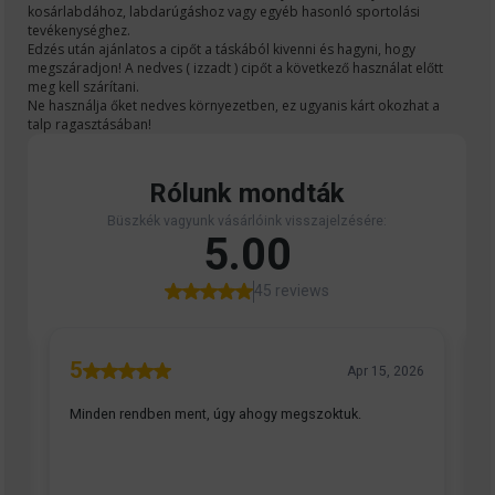
kosárlabdához, labdarúgáshoz vagy egyéb hasonló sportolási
tevékenységhez.
Edzés után ajánlatos a cipőt a táskából kivenni és hagyni, hogy
megszáradjon! A nedves ( izzadt ) cipőt a következő használat előtt
meg kell szárítani.
Ne használja őket nedves környezetben, ez ugyanis kárt okozhat a
talp ragasztásában!