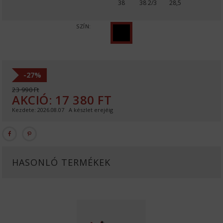
38
38 2/3
28,5
SZÍN:
-
27%
23 990
Ft
AKCIÓ:
17 380
FT
Kezdete:
2026.08.07 A készlet erejéig
HASONLÓ TERMÉKEK